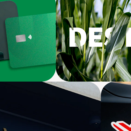
Branding, Materiais On e Off
MaxAd
Branding, Embalagens, Mate
senvolvimento Web
de Marca