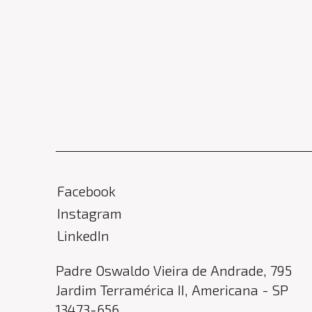
Facebook
Instagram
LinkedIn
Padre Oswaldo Vieira de Andrade
,
795
Jardim Terramérica II
,
Americana
-
SP
13473-656