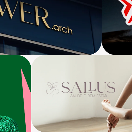
Sallus Saúde e Bem-estar
Brandin
anding, Identidade Visual, Landing Page
Marca