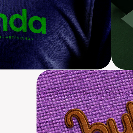
Bubbo Conforto feito para seu pet
Criação de Marca, Branding
Bra
Tr