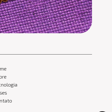
Branding, Design, Materiais Off
ome
bre
cnologia
ses
ntato