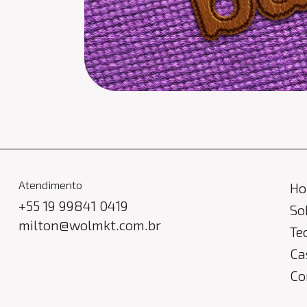
Atendimento
H
+55 19 99841 0419
So
milton@wolmkt.com.br
Te
Ca
Co