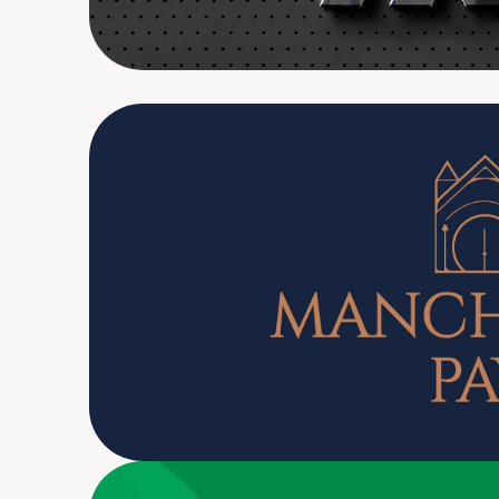
Manchester Pay
Branding, Performance, Tráf
Card Prêmio